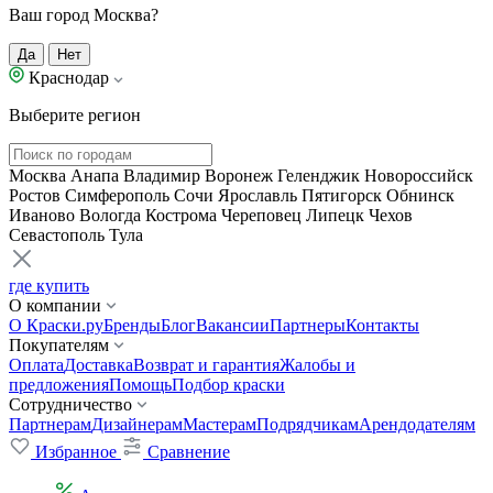
Ваш город Москва?
Да
Нет
Краснодар
Выберите регион
Москва
Анапа
Владимир
Воронеж
Геленджик
Новороссийск
Ростов
Симферополь
Сочи
Ярославль
Пятигорск
Обнинск
Иваново
Вологда
Кострома
Череповец
Липецк
Чехов
Севастополь
Тула
где купить
О компании
О Краски.ру
Бренды
Блог
Вакансии
Партнеры
Контакты
Покупателям
Оплата
Доставка
Возврат и гарантия
Жалобы и
предложения
Помощь
Подбор краски
Сотрудничество
Партнерам
Дизайнерам
Мастерам
Подрядчикам
Арендодателям
Избранное
Сравнение