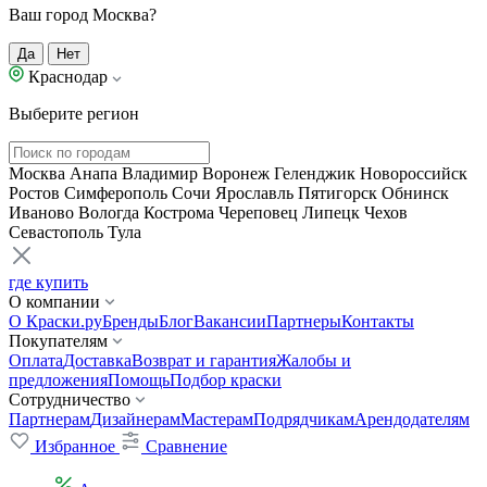
Ваш город Москва?
Да
Нет
Краснодар
Выберите регион
Москва
Анапа
Владимир
Воронеж
Геленджик
Новороссийск
Ростов
Симферополь
Сочи
Ярославль
Пятигорск
Обнинск
Иваново
Вологда
Кострома
Череповец
Липецк
Чехов
Севастополь
Тула
где купить
О компании
О Краски.ру
Бренды
Блог
Вакансии
Партнеры
Контакты
Покупателям
Оплата
Доставка
Возврат и гарантия
Жалобы и
предложения
Помощь
Подбор краски
Сотрудничество
Партнерам
Дизайнерам
Мастерам
Подрядчикам
Арендодателям
Избранное
Сравнение