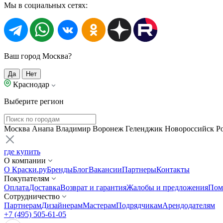
Мы в социальных сетях:
Ваш город Москва?
Да
Нет
Краснодар
Выберите регион
Москва
Анапа
Владимир
Воронеж
Геленджик
Новороссийск
Р
где купить
О компании
О Краски.ру
Бренды
Блог
Вакансии
Партнеры
Контакты
Покупателям
Оплата
Доставка
Возврат и гарантия
Жалобы и предложения
Пом
Сотрудничество
Партнерам
Дизайнерам
Мастерам
Подрядчикам
Арендодателям
+7 (495) 505-61-05