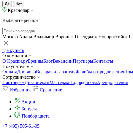
Да
Нет
Краснодар
Выберите регион
Москва
Анапа
Владимир
Воронеж
Геленджик
Новороссийск
Р
где купить
О компании
О Краски.ру
Бренды
Блог
Вакансии
Партнеры
Контакты
Покупателям
Оплата
Доставка
Возврат и гарантия
Жалобы и предложения
Пом
Сотрудничество
Партнерам
Дизайнерам
Мастерам
Подрядчикам
Арендодателям
Избранное
Сравнение
Акции
Бонусы
Подбор цвета
+7 (495) 505-61-05