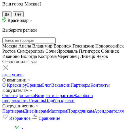
Ваш город Москва?
Да
Нет
Краснодар
Выберите регион
Москва
Анапа
Владимир
Воронеж
Геленджик
Новороссийск
Ростов
Симферополь
Сочи
Ярославль
Пятигорск
Обнинск
Иваново
Вологда
Кострома
Череповец
Липецк
Чехов
Севастополь
Тула
где купить
О компании
О Краски.ру
Бренды
Блог
Вакансии
Партнеры
Контакты
Покупателям
Оплата
Доставка
Возврат и гарантия
Жалобы и
предложения
Помощь
Подбор краски
Сотрудничество
Партнерам
Дизайнерам
Мастерам
Подрядчикам
Арендодателям
Избранное
Сравнение