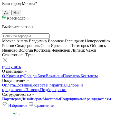
Ваш город Москва?
Да
Нет
Краснодар
Выберите регион
Москва
Анапа
Владимир
Воронеж
Геленджик
Новороссийск
Ростов
Симферополь
Сочи
Ярославль
Пятигорск
Обнинск
Иваново
Вологда
Кострома
Череповец
Липецк
Чехов
Севастополь
Тула
где купить
О компании
О Краски.ру
Бренды
Блог
Вакансии
Партнеры
Контакты
Покупателям
Оплата
Доставка
Возврат и гарантия
Жалобы и
предложения
Помощь
Подбор краски
Сотрудничество
Партнерам
Дизайнерам
Мастерам
Подрядчикам
Арендодателям
Избранное
Сравнение