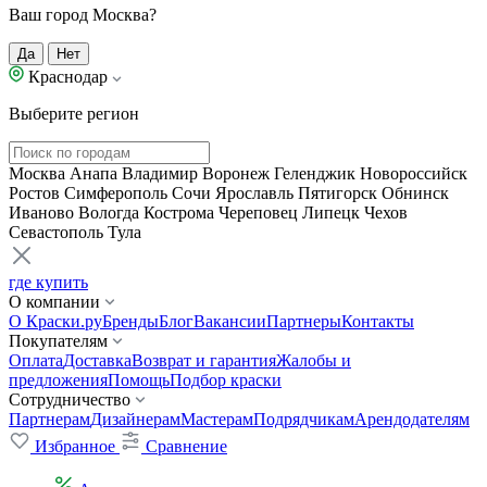
Ваш город Москва?
Да
Нет
Краснодар
Выберите регион
Москва
Анапа
Владимир
Воронеж
Геленджик
Новороссийск
Ростов
Симферополь
Сочи
Ярославль
Пятигорск
Обнинск
Иваново
Вологда
Кострома
Череповец
Липецк
Чехов
Севастополь
Тула
где купить
О компании
О Краски.ру
Бренды
Блог
Вакансии
Партнеры
Контакты
Покупателям
Оплата
Доставка
Возврат и гарантия
Жалобы и
предложения
Помощь
Подбор краски
Сотрудничество
Партнерам
Дизайнерам
Мастерам
Подрядчикам
Арендодателям
Избранное
Сравнение