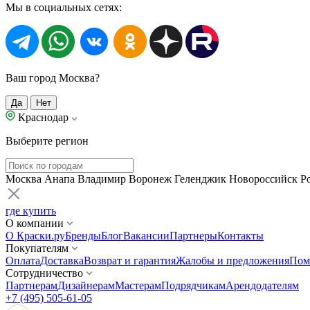
Мы в социальных сетях:
Ваш город Москва?
Да
Нет
Краснодар
Выберите регион
Москва
Анапа
Владимир
Воронеж
Геленджик
Новороссийск
Р
где купить
О компании
О Краски.ру
Бренды
Блог
Вакансии
Партнеры
Контакты
Покупателям
Оплата
Доставка
Возврат и гарантия
Жалобы и предложения
Пом
Сотрудничество
Партнерам
Дизайнерам
Мастерам
Подрядчикам
Арендодателям
+7 (495) 505-61-05