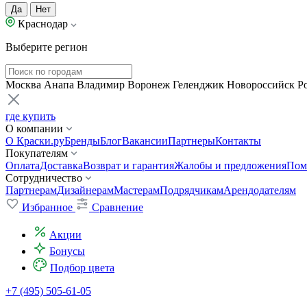
Да
Нет
Краснодар
Выберите регион
Москва
Анапа
Владимир
Воронеж
Геленджик
Новороссийск
Р
где купить
О компании
О Краски.ру
Бренды
Блог
Вакансии
Партнеры
Контакты
Покупателям
Оплата
Доставка
Возврат и гарантия
Жалобы и предложения
Пом
Сотрудничество
Партнерам
Дизайнерам
Мастерам
Подрядчикам
Арендодателям
Избранное
Сравнение
Акции
Бонусы
Подбор цвета
+7 (495) 505-61-05