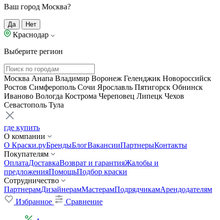
Ваш город Москва?
Да
Нет
Краснодар
Выберите регион
Москва
Анапа
Владимир
Воронеж
Геленджик
Новороссийск
Ростов
Симферополь
Сочи
Ярославль
Пятигорск
Обнинск
Иваново
Вологда
Кострома
Череповец
Липецк
Чехов
Севастополь
Тула
где купить
О компании
О Краски.ру
Бренды
Блог
Вакансии
Партнеры
Контакты
Покупателям
Оплата
Доставка
Возврат и гарантия
Жалобы и
предложения
Помощь
Подбор краски
Сотрудничество
Партнерам
Дизайнерам
Мастерам
Подрядчикам
Арендодателям
Избранное
Сравнение