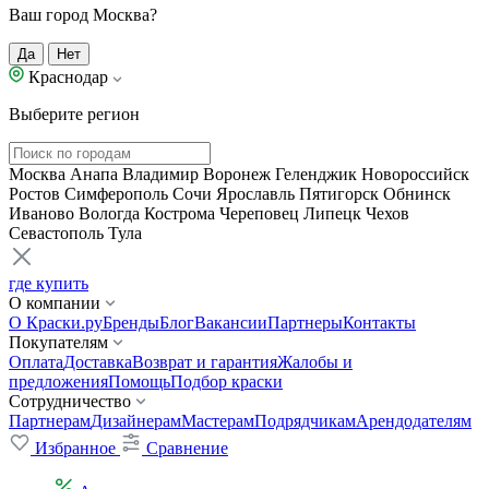
Ваш город Москва?
Да
Нет
Краснодар
Выберите регион
Москва
Анапа
Владимир
Воронеж
Геленджик
Новороссийск
Ростов
Симферополь
Сочи
Ярославль
Пятигорск
Обнинск
Иваново
Вологда
Кострома
Череповец
Липецк
Чехов
Севастополь
Тула
где купить
О компании
О Краски.ру
Бренды
Блог
Вакансии
Партнеры
Контакты
Покупателям
Оплата
Доставка
Возврат и гарантия
Жалобы и
предложения
Помощь
Подбор краски
Сотрудничество
Партнерам
Дизайнерам
Мастерам
Подрядчикам
Арендодателям
Избранное
Сравнение