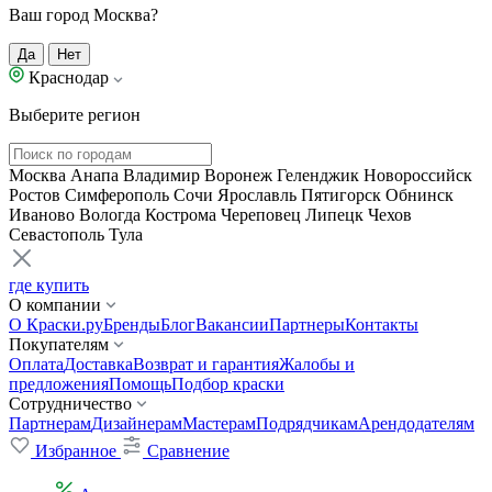
Ваш город Москва?
Да
Нет
Краснодар
Выберите регион
Москва
Анапа
Владимир
Воронеж
Геленджик
Новороссийск
Ростов
Симферополь
Сочи
Ярославль
Пятигорск
Обнинск
Иваново
Вологда
Кострома
Череповец
Липецк
Чехов
Севастополь
Тула
где купить
О компании
О Краски.ру
Бренды
Блог
Вакансии
Партнеры
Контакты
Покупателям
Оплата
Доставка
Возврат и гарантия
Жалобы и
предложения
Помощь
Подбор краски
Сотрудничество
Партнерам
Дизайнерам
Мастерам
Подрядчикам
Арендодателям
Избранное
Сравнение