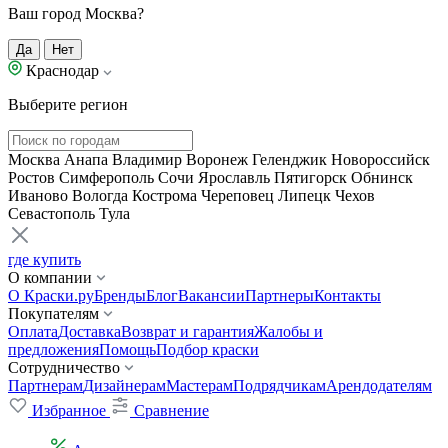
Ваш город Москва?
Да
Нет
Краснодар
Выберите регион
Москва
Анапа
Владимир
Воронеж
Геленджик
Новороссийск
Ростов
Симферополь
Сочи
Ярославль
Пятигорск
Обнинск
Иваново
Вологда
Кострома
Череповец
Липецк
Чехов
Севастополь
Тула
где купить
О компании
О Краски.ру
Бренды
Блог
Вакансии
Партнеры
Контакты
Покупателям
Оплата
Доставка
Возврат и гарантия
Жалобы и
предложения
Помощь
Подбор краски
Сотрудничество
Партнерам
Дизайнерам
Мастерам
Подрядчикам
Арендодателям
Избранное
Сравнение