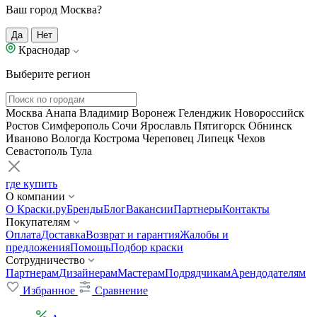
Ваш город Москва?
Да
Нет
Краснодар
Выберите регион
Москва
Анапа
Владимир
Воронеж
Геленджик
Новороссийск
Ростов
Симферополь
Сочи
Ярославль
Пятигорск
Обнинск
Иваново
Вологда
Кострома
Череповец
Липецк
Чехов
Севастополь
Тула
где купить
О компании
О Краски.ру
Бренды
Блог
Вакансии
Партнеры
Контакты
Покупателям
Оплата
Доставка
Возврат и гарантия
Жалобы и
предложения
Помощь
Подбор краски
Сотрудничество
Партнерам
Дизайнерам
Мастерам
Подрядчикам
Арендодателям
Избранное
Сравнение