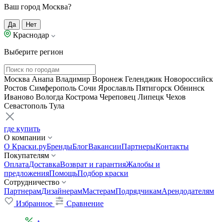
Ваш город Москва?
Да
Нет
Краснодар
Выберите регион
Москва
Анапа
Владимир
Воронеж
Геленджик
Новороссийск
Ростов
Симферополь
Сочи
Ярославль
Пятигорск
Обнинск
Иваново
Вологда
Кострома
Череповец
Липецк
Чехов
Севастополь
Тула
где купить
О компании
О Краски.ру
Бренды
Блог
Вакансии
Партнеры
Контакты
Покупателям
Оплата
Доставка
Возврат и гарантия
Жалобы и
предложения
Помощь
Подбор краски
Сотрудничество
Партнерам
Дизайнерам
Мастерам
Подрядчикам
Арендодателям
Избранное
Сравнение