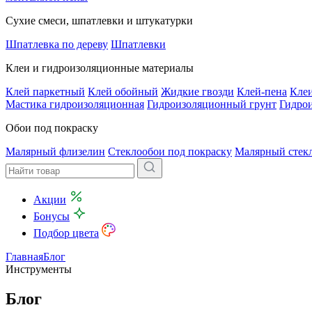
Сухие смеси, шпатлевки и штукатурки
Шпатлевка по дереву
Шпатлевки
Клеи и гидроизоляционные материалы
Клей паркетный
Клей обойный
Жидкие гвозди
Клей-пена
Клеи
Мастика гидроизоляционная
Гидроизоляционный грунт
Гидро
Обои под покраску
Малярный флизелин
Стеклообои под покраску
Малярный стек
Акции
Бонусы
Подбор цвета
Главная
Блог
Инструменты
Блог