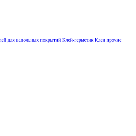
лей для напольных покрытий
Клей-герметик
Клеи прочие