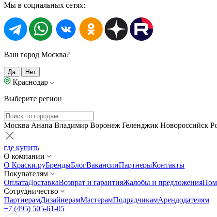
Мы в социальных сетях:
Ваш город Москва?
Да
Нет
Краснодар
Выберите регион
Москва
Анапа
Владимир
Воронеж
Геленджик
Новороссийск
Р
где купить
О компании
О Краски.ру
Бренды
Блог
Вакансии
Партнеры
Контакты
Покупателям
Оплата
Доставка
Возврат и гарантия
Жалобы и предложения
Пом
Сотрудничество
Партнерам
Дизайнерам
Мастерам
Подрядчикам
Арендодателям
+7 (495) 505-61-05