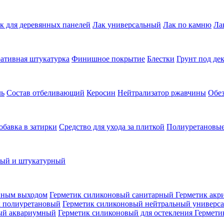
к для деревянных панелей
Лак универсальный
Лак по камню
Ла
ативная штукатурка
Финишное покрытие
Блестки
Грунт под де
ль
Состав отбеливающий
Керосин
Нейтрализатор ржавчины
Обе
обавка в затирки
Средство для ухода за плиткой
Полиуретановые
ный и штукатурный
нным выходом
Герметик силиконовый санитарный
Герметик акр
к полиуретановый
Герметик силиконовый нейтральный универс
ый аквариумный
Герметик силиконовый для остекления
Гермети