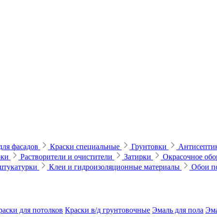
для фасадов
Краски специальные
Грунтовки
Антисептик
рки
Растворители и очистители
Затирки
Окрасочное обо
 штукатурки
Клеи и гидроизоляционные материалы
Обои п
раски для потолков
Краски в/д грунтовочные
Эмаль для пола
Эма