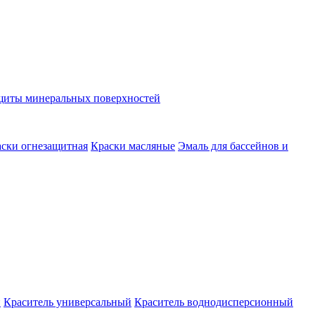
ащиты минеральных поверхностей
ски огнезащитная
Краски масляные
Эмаль для бассейнов и
й
Краситель универсальный
Краситель воднодисперсионный