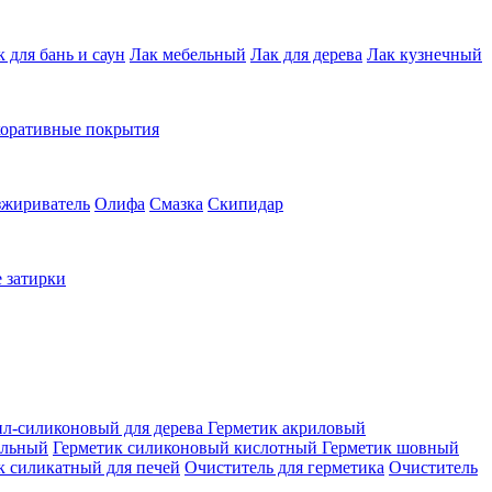
к для бань и саун
Лак мебельный
Лак для дерева
Лак кузнечный
коративные покрытия
зжириватель
Олифа
Смазка
Скипидар
 затирки
ил-силиконовый для дерева
Герметик акриловый
альный
Герметик силиконовый кислотный
Герметик шовный
к силикатный для печей
Очиститель для герметика
Очиститель