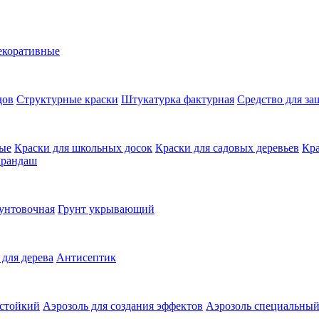
екоративные
дов
Структурные краски
Штукатурка фактурная
Средство для з
ные
Краски для школьных досок
Краски для садовых деревьев
Кра
арандаш
унтовочная
Грунт укрывающий
 для дерева
Антисептик
остойкий
Аэрозоль для создания эффектов
Аэрозоль специальны