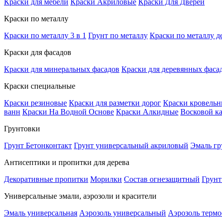
Краски для мебели
Краски Акриловые
Краски Для Дверей
Краски по металлу
Краски по металлу 3 в 1
Грунт по металлу
Краски по металлу д
Краски для фасадов
Краски для минеральных фасадов
Краски для деревянных фаса
Краски специальные
Краски резиновые
Краски для разметки дорог
Краски кровель
ванн
Краски На Водной Основе
Краски Алкидные
Восковой к
Грунтовки
Грунт Бетонконтакт
Грунт универсальный акриловый
Эмаль гр
Антисептики и пропитки для дерева
Декоративные пропитки
Морилки
Состав огнезащитный
Грунт
Универсальные эмали, аэрозоли и красители
Эмаль универсальная
Аэрозоль универсальный
Аэрозоль терм