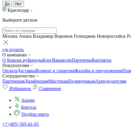
Да
Нет
Краснодар
Выберите регион
Москва
Анапа
Владимир
Воронеж
Геленджик
Новороссийск
Р
где купить
О компании
О Краски.ру
Бренды
Блог
Вакансии
Партнеры
Контакты
Покупателям
Оплата
Доставка
Возврат и гарантия
Жалобы и предложения
Пом
Сотрудничество
Партнерам
Дизайнерам
Мастерам
Подрядчикам
Арендодателям
Избранное
Сравнение
Акции
Бонусы
Подбор цвета
+7 (495) 505-61-05