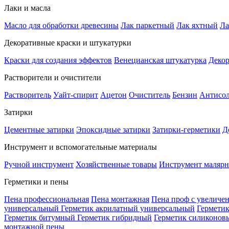
Лаки и масла
Масло для обработки древесины
Лак паркетный
Лак яхтный
Ла
Декоративные краски и штукатурки
Краски для создания эффектов
Венецианская штукатурка
Декор
Растворители и очистители
Растворитель
Уайт-спирит
Ацетон
Очиститель
Бензин
Антисо
Затирки
Цементные затирки
Эпоксидные затирки
Затирки-герметики
Д
Инструмент и вспомогательные материалы
Ручной инструмент
Хозяйственные товары
Инструмент маляр
Герметики и пены
Пена профессиональная
Пена монтажная
Пена проф с увеличе
универсальный
Герметик акрилатный универсальный
Гермети
Герметик битумный
Герметик гибридный
Герметик силиконов
монтажной пены