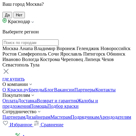
Ваш город Москва?
Да
Нет
Краснодар
Выберите регион
Москва
Анапа
Владимир
Воронеж
Геленджик
Новороссийск
Ростов
Симферополь
Сочи
Ярославль
Пятигорск
Обнинск
Иваново
Вологда
Кострома
Череповец
Липецк
Чехов
Севастополь
Тула
где купить
О компании
О Краски.ру
Бренды
Блог
Вакансии
Партнеры
Контакты
Покупателям
Оплата
Доставка
Возврат и гарантия
Жалобы и
предложения
Помощь
Подбор краски
Сотрудничество
Партнерам
Дизайнерам
Мастерам
Подрядчикам
Арендодателям
Избранное
Сравнение