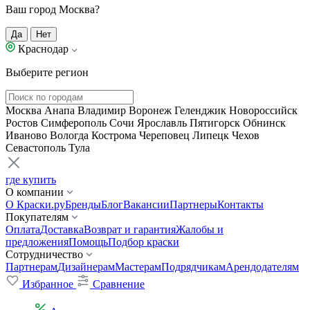
Ваш город Москва?
Да
Нет
Краснодар
Выберите регион
Москва
Анапа
Владимир
Воронеж
Геленджик
Новороссийск
Ростов
Симферополь
Сочи
Ярославль
Пятигорск
Обнинск
Иваново
Вологда
Кострома
Череповец
Липецк
Чехов
Севастополь
Тула
где купить
О компании
О Краски.ру
Бренды
Блог
Вакансии
Партнеры
Контакты
Покупателям
Оплата
Доставка
Возврат и гарантия
Жалобы и
предложения
Помощь
Подбор краски
Сотрудничество
Партнерам
Дизайнерам
Мастерам
Подрядчикам
Арендодателям
Избранное
Сравнение