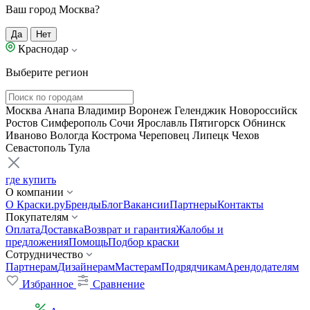
Ваш город Москва?
Да
Нет
Краснодар
Выберите регион
Москва
Анапа
Владимир
Воронеж
Геленджик
Новороссийск
Ростов
Симферополь
Сочи
Ярославль
Пятигорск
Обнинск
Иваново
Вологда
Кострома
Череповец
Липецк
Чехов
Севастополь
Тула
где купить
О компании
О Краски.ру
Бренды
Блог
Вакансии
Партнеры
Контакты
Покупателям
Оплата
Доставка
Возврат и гарантия
Жалобы и
предложения
Помощь
Подбор краски
Сотрудничество
Партнерам
Дизайнерам
Мастерам
Подрядчикам
Арендодателям
Избранное
Сравнение