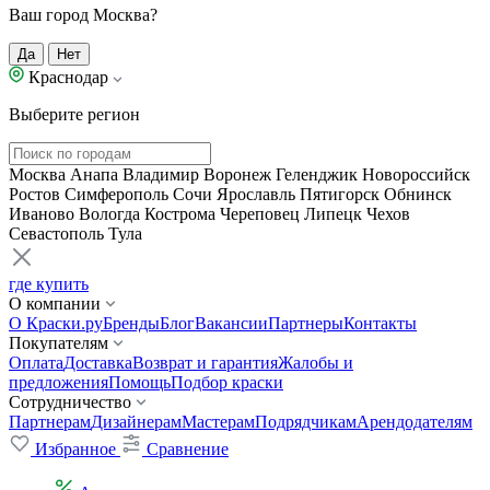
Ваш город Москва?
Да
Нет
Краснодар
Выберите регион
Москва
Анапа
Владимир
Воронеж
Геленджик
Новороссийск
Ростов
Симферополь
Сочи
Ярославль
Пятигорск
Обнинск
Иваново
Вологда
Кострома
Череповец
Липецк
Чехов
Севастополь
Тула
где купить
О компании
О Краски.ру
Бренды
Блог
Вакансии
Партнеры
Контакты
Покупателям
Оплата
Доставка
Возврат и гарантия
Жалобы и
предложения
Помощь
Подбор краски
Сотрудничество
Партнерам
Дизайнерам
Мастерам
Подрядчикам
Арендодателям
Избранное
Сравнение