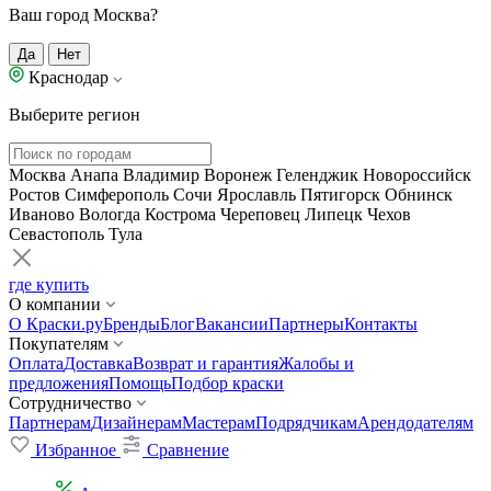
Ваш город Москва?
Да
Нет
Краснодар
Выберите регион
Москва
Анапа
Владимир
Воронеж
Геленджик
Новороссийск
Ростов
Симферополь
Сочи
Ярославль
Пятигорск
Обнинск
Иваново
Вологда
Кострома
Череповец
Липецк
Чехов
Севастополь
Тула
где купить
О компании
О Краски.ру
Бренды
Блог
Вакансии
Партнеры
Контакты
Покупателям
Оплата
Доставка
Возврат и гарантия
Жалобы и
предложения
Помощь
Подбор краски
Сотрудничество
Партнерам
Дизайнерам
Мастерам
Подрядчикам
Арендодателям
Избранное
Сравнение