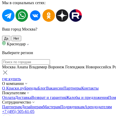
Мы в социальных сетях:
Ваш город Москва?
Да
Нет
Краснодар
Выберите регион
Москва
Анапа
Владимир
Воронеж
Геленджик
Новороссийск
Р
где купить
О компании
О Краски.ру
Бренды
Блог
Вакансии
Партнеры
Контакты
Покупателям
Оплата
Доставка
Возврат и гарантия
Жалобы и предложения
Пом
Сотрудничество
Партнерам
Дизайнерам
Мастерам
Подрядчикам
Арендодателям
+7 (495) 505-61-05