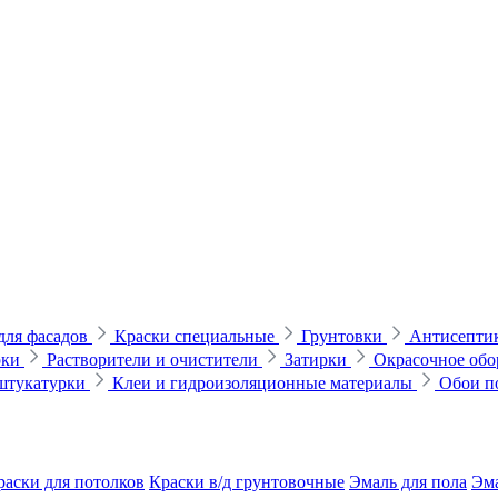
для фасадов
Краски специальные
Грунтовки
Антисептик
рки
Растворители и очистители
Затирки
Окрасочное обо
 штукатурки
Клеи и гидроизоляционные материалы
Обои п
раски для потолков
Краски в/д грунтовочные
Эмаль для пола
Эма