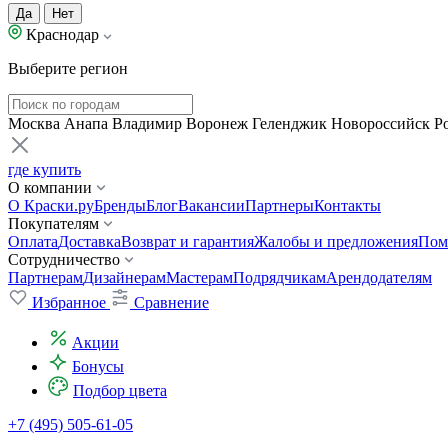
Да
Нет
Краснодар
Выберите регион
Москва
Анапа
Владимир
Воронеж
Геленджик
Новороссийск
Р
где купить
О компании
О Краски.ру
Бренды
Блог
Вакансии
Партнеры
Контакты
Покупателям
Оплата
Доставка
Возврат и гарантия
Жалобы и предложения
Пом
Сотрудничество
Партнерам
Дизайнерам
Мастерам
Подрядчикам
Арендодателям
Избранное
Сравнение
Акции
Бонусы
Подбор цвета
+7 (495) 505-61-05