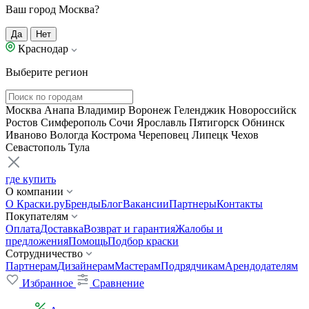
Ваш город Москва?
Да
Нет
Краснодар
Выберите регион
Москва
Анапа
Владимир
Воронеж
Геленджик
Новороссийск
Ростов
Симферополь
Сочи
Ярославль
Пятигорск
Обнинск
Иваново
Вологда
Кострома
Череповец
Липецк
Чехов
Севастополь
Тула
где купить
О компании
О Краски.ру
Бренды
Блог
Вакансии
Партнеры
Контакты
Покупателям
Оплата
Доставка
Возврат и гарантия
Жалобы и
предложения
Помощь
Подбор краски
Сотрудничество
Партнерам
Дизайнерам
Мастерам
Подрядчикам
Арендодателям
Избранное
Сравнение