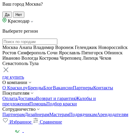
Ваш город Москва?
Да
Нет
Краснодар
Выберите регион
Москва
Анапа
Владимир
Воронеж
Геленджик
Новороссийск
Ростов
Симферополь
Сочи
Ярославль
Пятигорск
Обнинск
Иваново
Вологда
Кострома
Череповец
Липецк
Чехов
Севастополь
Тула
где купить
О компании
О Краски.ру
Бренды
Блог
Вакансии
Партнеры
Контакты
Покупателям
Оплата
Доставка
Возврат и гарантия
Жалобы и
предложения
Помощь
Подбор краски
Сотрудничество
Партнерам
Дизайнерам
Мастерам
Подрядчикам
Арендодателям
Избранное
Сравнение