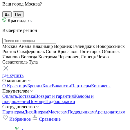
Ваш город Москва?
Да
Нет
Краснодар
Выберите регион
Москва
Анапа
Владимир
Воронеж
Геленджик
Новороссийск
Ростов
Симферополь
Сочи
Ярославль
Пятигорск
Обнинск
Иваново
Вологда
Кострома
Череповец
Липецк
Чехов
Севастополь
Тула
где купить
О компании
О Краски.ру
Бренды
Блог
Вакансии
Партнеры
Контакты
Покупателям
Оплата
Доставка
Возврат и гарантия
Жалобы и
предложения
Помощь
Подбор краски
Сотрудничество
Партнерам
Дизайнерам
Мастерам
Подрядчикам
Арендодателям
Избранное
Сравнение