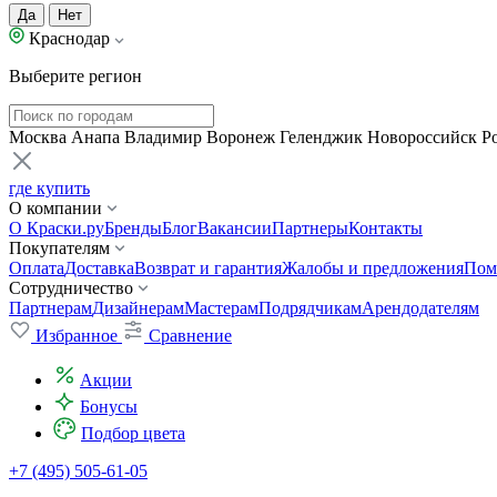
Да
Нет
Краснодар
Выберите регион
Москва
Анапа
Владимир
Воронеж
Геленджик
Новороссийск
Р
где купить
О компании
О Краски.ру
Бренды
Блог
Вакансии
Партнеры
Контакты
Покупателям
Оплата
Доставка
Возврат и гарантия
Жалобы и предложения
Пом
Сотрудничество
Партнерам
Дизайнерам
Мастерам
Подрядчикам
Арендодателям
Избранное
Сравнение
Акции
Бонусы
Подбор цвета
+7 (495) 505-61-05