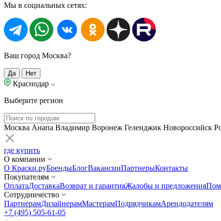
Мы в социальных сетях:
Ваш город Москва?
Да
Нет
Краснодар
Выберите регион
Москва
Анапа
Владимир
Воронеж
Геленджик
Новороссийск
Р
где купить
О компании
О Краски.ру
Бренды
Блог
Вакансии
Партнеры
Контакты
Покупателям
Оплата
Доставка
Возврат и гарантия
Жалобы и предложения
Пом
Сотрудничество
Партнерам
Дизайнерам
Мастерам
Подрядчикам
Арендодателям
+7 (495) 505-61-05