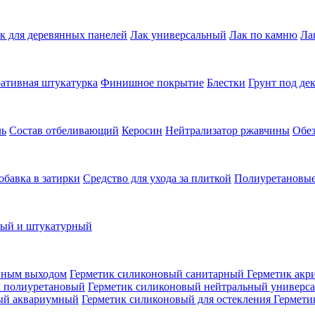
к для деревянных панелей
Лак универсальный
Лак по камню
Ла
ативная штукатурка
Финишное покрытие
Блестки
Грунт под де
ль
Состав отбеливающий
Керосин
Нейтрализатор ржавчины
Обе
обавка в затирки
Средство для ухода за плиткой
Полиуретановые
ный и штукатурный
нным выходом
Герметик силиконовый санитарный
Герметик акр
к полиуретановый
Герметик силиконовый нейтральный универс
ый аквариумный
Герметик силиконовый для остекления
Гермети