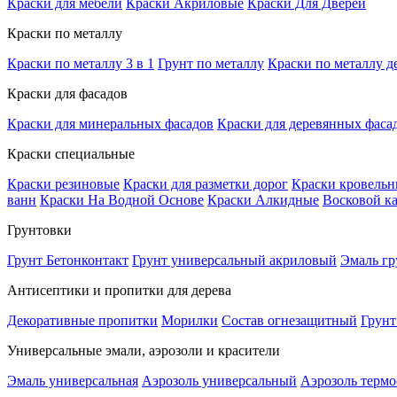
Краски для мебели
Краски Акриловые
Краски Для Дверей
Краски по металлу
Краски по металлу 3 в 1
Грунт по металлу
Краски по металлу д
Краски для фасадов
Краски для минеральных фасадов
Краски для деревянных фаса
Краски специальные
Краски резиновые
Краски для разметки дорог
Краски кровель
ванн
Краски На Водной Основе
Краски Алкидные
Восковой к
Грунтовки
Грунт Бетонконтакт
Грунт универсальный акриловый
Эмаль гр
Антисептики и пропитки для дерева
Декоративные пропитки
Морилки
Состав огнезащитный
Грунт
Универсальные эмали, аэрозоли и красители
Эмаль универсальная
Аэрозоль универсальный
Аэрозоль терм