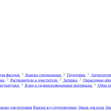
для фасадов
Краски специальные
Грунтовки
Антисептик
рки
Растворители и очистители
Затирки
Окрасочное обо
 штукатурки
Клеи и гидроизоляционные материалы
Обои п
раски для потолков
Краски в/д грунтовочные
Эмаль для пола
Эма