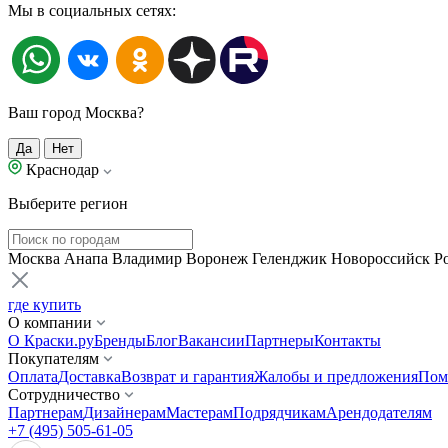
Мы в социальных сетях:
Ваш город Москва?
Да
Нет
Краснодар
Выберите регион
Москва
Анапа
Владимир
Воронеж
Геленджик
Новороссийск
Р
где купить
О компании
О Краски.ру
Бренды
Блог
Вакансии
Партнеры
Контакты
Покупателям
Оплата
Доставка
Возврат и гарантия
Жалобы и предложения
Пом
Сотрудничество
Партнерам
Дизайнерам
Мастерам
Подрядчикам
Арендодателям
+7 (495) 505-61-05