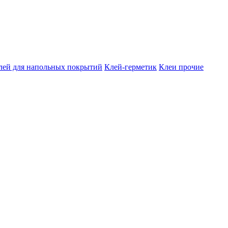
лей для напольных покрытий
Клей-герметик
Клеи прочие