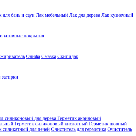
к для бань и саун
Лак мебельный
Лак для дерева
Лак кузнечный
коративные покрытия
зжириватель
Олифа
Смазка
Скипидар
 затирки
ил-силиконовый для дерева
Герметик акриловый
альный
Герметик силиконовый кислотный
Герметик шовный
к силикатный для печей
Очиститель для герметика
Очиститель