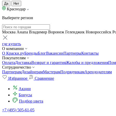
Да
Нет
Краснодар
Выберите регион
Москва
Анапа
Владимир
Воронеж
Геленджик
Новороссийск
Р
где купить
О компании
О Краски.ру
Бренды
Блог
Вакансии
Партнеры
Контакты
Покупателям
Оплата
Доставка
Возврат и гарантия
Жалобы и предложения
Пом
Сотрудничество
Партнерам
Дизайнерам
Мастерам
Подрядчикам
Арендодателям
Избранное
Сравнение
Акции
Бонусы
Подбор цвета
+7 (495) 505-61-05