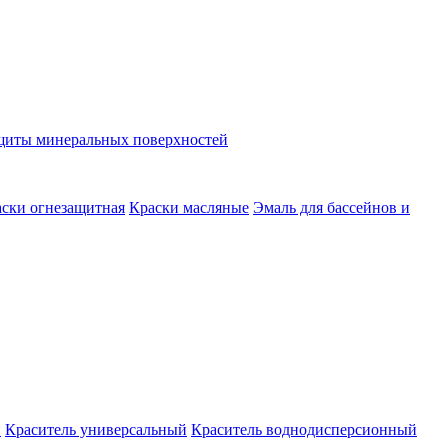
ащиты минеральных поверхностей
ски огнезащитная
Краски масляные
Эмаль для бассейнов и
й
Краситель универсальный
Краситель воднодисперсионный