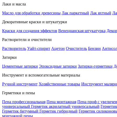
Лаки и масла
Масло для обработки древесины
Лак паркетный
Лак яхтный
Ла
Декоративные краски и штукатурки
Краски для создания эффектов
Венецианская штукатурка
Декор
Растворители и очистители
Растворитель
Уайт-спирит
Ацетон
Очиститель
Бензин
Антисо
Затирки
Цементные затирки
Эпоксидные затирки
Затирки-герметики
Д
Инструмент и вспомогательные материалы
Ручной инструмент
Хозяйственные товары
Инструмент маляр
Герметики и пены
Пена профессиональная
Пена монтажная
Пена проф с увеличе
универсальный
Герметик акрилатный универсальный
Гермети
Герметик битумный
Герметик гибридный
Герметик силиконов
монтажной пены