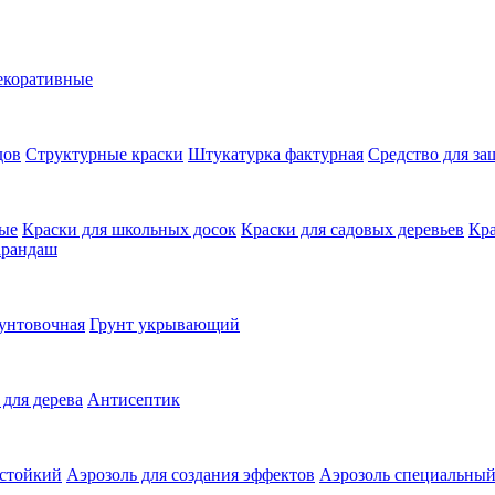
екоративные
дов
Структурные краски
Штукатурка фактурная
Средство для з
ные
Краски для школьных досок
Краски для садовых деревьев
Кра
арандаш
унтовочная
Грунт укрывающий
 для дерева
Антисептик
остойкий
Аэрозоль для создания эффектов
Аэрозоль специальны