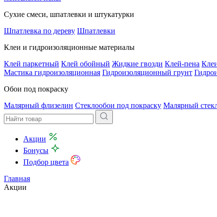
Сухие смеси, шпатлевки и штукатурки
Шпатлевка по дереву
Шпатлевки
Клеи и гидроизоляционные материалы
Клей паркетный
Клей обойный
Жидкие гвозди
Клей-пена
Клеи
Мастика гидроизоляционная
Гидроизоляционный грунт
Гидро
Обои под покраску
Малярный флизелин
Стеклообои под покраску
Малярный стек
Акции
Бонусы
Подбор цвета
Главная
Акции