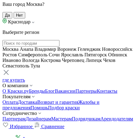
Ваш город Москва?
Да
Нет
Краснодар
Выберите регион
Москва
Анапа
Владимир
Воронеж
Геленджик
Новороссийск
Ростов
Симферополь
Сочи
Ярославль
Пятигорск
Обнинск
Иваново
Вологда
Кострома
Череповец
Липецк
Чехов
Севастополь
Тула
где купить
О компании
О Краски.ру
Бренды
Блог
Вакансии
Партнеры
Контакты
Покупателям
Оплата
Доставка
Возврат и гарантия
Жалобы и
предложения
Помощь
Подбор краски
Сотрудничество
Партнерам
Дизайнерам
Мастерам
Подрядчикам
Арендодателям
Избранное
Сравнение