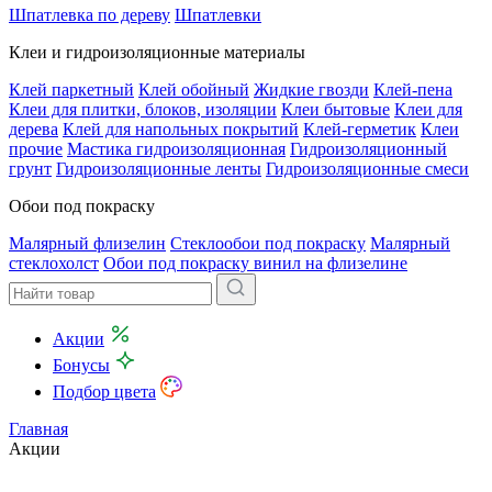
Шпатлевка по дереву
Шпатлевки
Клеи и гидроизоляционные материалы
Клей паркетный
Клей обойный
Жидкие гвозди
Клей-пена
Клеи для плитки, блоков, изоляции
Клеи бытовые
Клеи для
дерева
Клей для напольных покрытий
Клей-герметик
Клеи
прочие
Мастика гидроизоляционная
Гидроизоляционный
грунт
Гидроизоляционные ленты
Гидроизоляционные смеси
Обои под покраску
Малярный флизелин
Стеклообои под покраску
Малярный
стеклохолст
Обои под покраску винил на флизелине
Акции
Бонусы
Подбор цвета
Главная
Акции