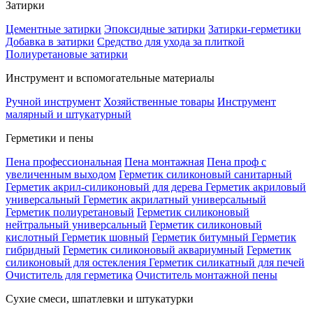
Затирки
Цементные затирки
Эпоксидные затирки
Затирки-герметики
Добавка в затирки
Средство для ухода за плиткой
Полиуретановые затирки
Инструмент и вспомогательные материалы
Ручной инструмент
Хозяйственные товары
Инструмент
малярный и штукатурный
Герметики и пены
Пена профессиональная
Пена монтажная
Пена проф с
увеличенным выходом
Герметик силиконовый санитарный
Герметик акрил-силиконовый для дерева
Герметик акриловый
универсальный
Герметик акрилатный универсальный
Герметик полиуретановый
Герметик силиконовый
нейтральный универсальный
Герметик силиконовый
кислотный
Герметик шовный
Герметик битумный
Герметик
гибридный
Герметик силиконовый аквариумный
Герметик
силиконовый для остекления
Герметик силикатный для печей
Очиститель для герметика
Очиститель монтажной пены
Сухие смеси, шпатлевки и штукатурки