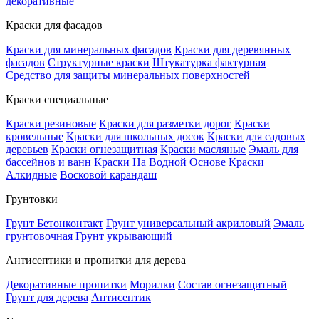
декоративные
Краски для фасадов
Краски для минеральных фасадов
Краски для деревянных
фасадов
Структурные краски
Штукатурка фактурная
Средство для защиты минеральных поверхностей
Краски специальные
Краски резиновые
Краски для разметки дорог
Краски
кровельные
Краски для школьных досок
Краски для садовых
деревьев
Краски огнезащитная
Краски масляные
Эмаль для
бассейнов и ванн
Краски На Водной Основе
Краски
Алкидные
Восковой карандаш
Грунтовки
Грунт Бетонконтакт
Грунт универсальный акриловый
Эмаль
грунтовочная
Грунт укрывающий
Антисептики и пропитки для дерева
Декоративные пропитки
Морилки
Состав огнезащитный
Грунт для дерева
Антисептик