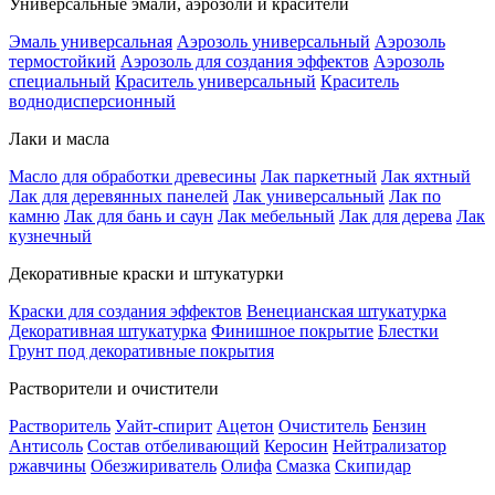
Универсальные эмали, аэрозоли и красители
Эмаль универсальная
Аэрозоль универсальный
Аэрозоль
термостойкий
Аэрозоль для создания эффектов
Аэрозоль
специальный
Краситель универсальный
Краситель
воднодисперсионный
Лаки и масла
Масло для обработки древесины
Лак паркетный
Лак яхтный
Лак для деревянных панелей
Лак универсальный
Лак по
камню
Лак для бань и саун
Лак мебельный
Лак для дерева
Лак
кузнечный
Декоративные краски и штукатурки
Краски для создания эффектов
Венецианская штукатурка
Декоративная штукатурка
Финишное покрытие
Блестки
Грунт под декоративные покрытия
Растворители и очистители
Растворитель
Уайт-спирит
Ацетон
Очиститель
Бензин
Антисоль
Состав отбеливающий
Керосин
Нейтрализатор
ржавчины
Обезжириватель
Олифа
Смазка
Скипидар