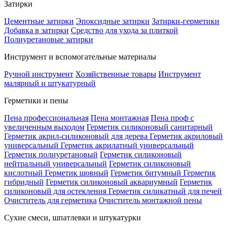
Затирки
Цементные затирки
Эпоксидные затирки
Затирки-герметики
Добавка в затирки
Средство для ухода за плиткой
Полиуретановые затирки
Инструмент и вспомогательные материалы
Ручной инструмент
Хозяйственные товары
Инструмент
малярный и штукатурный
Герметики и пены
Пена профессиональная
Пена монтажная
Пена проф с
увеличенным выходом
Герметик силиконовый санитарный
Герметик акрил-силиконовый для дерева
Герметик акриловый
универсальный
Герметик акрилатный универсальный
Герметик полиуретановый
Герметик силиконовый
нейтральный универсальный
Герметик силиконовый
кислотный
Герметик шовный
Герметик битумный
Герметик
гибридный
Герметик силиконовый аквариумный
Герметик
силиконовый для остекления
Герметик силикатный для печей
Очиститель для герметика
Очиститель монтажной пены
Сухие смеси, шпатлевки и штукатурки