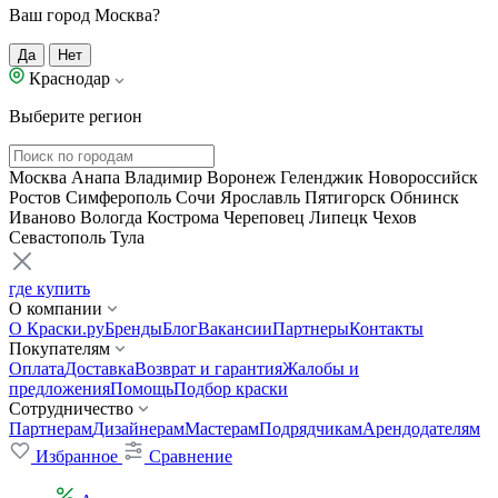
Ваш город Москва?
Да
Нет
Краснодар
Выберите регион
Москва
Анапа
Владимир
Воронеж
Геленджик
Новороссийск
Ростов
Симферополь
Сочи
Ярославль
Пятигорск
Обнинск
Иваново
Вологда
Кострома
Череповец
Липецк
Чехов
Севастополь
Тула
где купить
О компании
О Краски.ру
Бренды
Блог
Вакансии
Партнеры
Контакты
Покупателям
Оплата
Доставка
Возврат и гарантия
Жалобы и
предложения
Помощь
Подбор краски
Сотрудничество
Партнерам
Дизайнерам
Мастерам
Подрядчикам
Арендодателям
Избранное
Сравнение