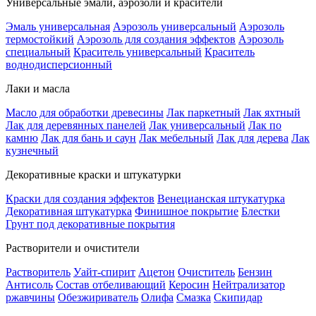
Универсальные эмали, аэрозоли и красители
Эмаль универсальная
Аэрозоль универсальный
Аэрозоль
термостойкий
Аэрозоль для создания эффектов
Аэрозоль
специальный
Краситель универсальный
Краситель
воднодисперсионный
Лаки и масла
Масло для обработки древесины
Лак паркетный
Лак яхтный
Лак для деревянных панелей
Лак универсальный
Лак по
камню
Лак для бань и саун
Лак мебельный
Лак для дерева
Лак
кузнечный
Декоративные краски и штукатурки
Краски для создания эффектов
Венецианская штукатурка
Декоративная штукатурка
Финишное покрытие
Блестки
Грунт под декоративные покрытия
Растворители и очистители
Растворитель
Уайт-спирит
Ацетон
Очиститель
Бензин
Антисоль
Состав отбеливающий
Керосин
Нейтрализатор
ржавчины
Обезжириватель
Олифа
Смазка
Скипидар