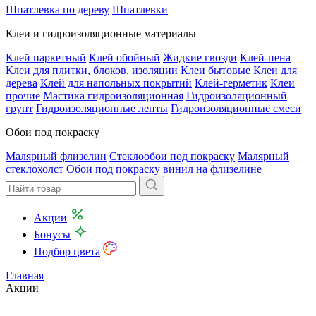
Шпатлевка по дереву
Шпатлевки
Клеи и гидроизоляционные материалы
Клей паркетный
Клей обойный
Жидкие гвозди
Клей-пена
Клеи для плитки, блоков, изоляции
Клеи бытовые
Клеи для
дерева
Клей для напольных покрытий
Клей-герметик
Клеи
прочие
Мастика гидроизоляционная
Гидроизоляционный
грунт
Гидроизоляционные ленты
Гидроизоляционные смеси
Обои под покраску
Малярный флизелин
Стеклообои под покраску
Малярный
стеклохолст
Обои под покраску винил на флизелине
Акции
Бонусы
Подбор цвета
Главная
Акции