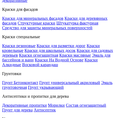
декоративные
Краски для фасадов
Краски для минеральных фасадов
Краски для деревянных
фасадов
Структурные краски
Штукатурка фактурная
Средство для защиты минеральных поверхностей
Краски специальные
Краски резиновые
Краски для разметки дорог
Краски
кровельные
Краски для школьных досок
Краски для садовых
деревьев
Краски огнезащитная
Краски масляные
Эмаль для
бассейнов и ванн
Краски На Водной Основе
Краски
Алкидные
Восковой карандаш
Грунтовки
Грунт Бетонконтакт
Грунт универсальный акриловый
Эмаль
грунтовочная
Грунт укрывающий
Антисептики и пропитки для дерева
Декоративные пропитки
Морилки
Состав огнезащитный
Грунт для дерева
Антисептик