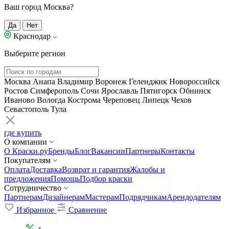
Ваш город Москва?
Да
Нет
Краснодар
Выберите регион
Москва
Анапа
Владимир
Воронеж
Геленджик
Новороссийск
Ростов
Симферополь
Сочи
Ярославль
Пятигорск
Обнинск
Иваново
Вологда
Кострома
Череповец
Липецк
Чехов
Севастополь
Тула
где купить
О компании
О Краски.ру
Бренды
Блог
Вакансии
Партнеры
Контакты
Покупателям
Оплата
Доставка
Возврат и гарантия
Жалобы и
предложения
Помощь
Подбор краски
Сотрудничество
Партнерам
Дизайнерам
Мастерам
Подрядчикам
Арендодателям
Избранное
Сравнение