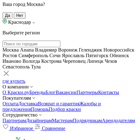
Ваш город Москва?
Да
Нет
Краснодар
Выберите регион
Москва
Анапа
Владимир
Воронеж
Геленджик
Новороссийск
Ростов
Симферополь
Сочи
Ярославль
Пятигорск
Обнинск
Иваново
Вологда
Кострома
Череповец
Липецк
Чехов
Севастополь
Тула
где купить
О компании
О Краски.ру
Бренды
Блог
Вакансии
Партнеры
Контакты
Покупателям
Оплата
Доставка
Возврат и гарантия
Жалобы и
предложения
Помощь
Подбор краски
Сотрудничество
Партнерам
Дизайнерам
Мастерам
Подрядчикам
Арендодателям
Избранное
Сравнение