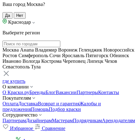
Ваш город Москва?
Да
Нет
Краснодар
Выберите регион
Москва
Анапа
Владимир
Воронеж
Геленджик
Новороссийск
Ростов
Симферополь
Сочи
Ярославль
Пятигорск
Обнинск
Иваново
Вологда
Кострома
Череповец
Липецк
Чехов
Севастополь
Тула
где купить
О компании
О Краски.ру
Бренды
Блог
Вакансии
Партнеры
Контакты
Покупателям
Оплата
Доставка
Возврат и гарантия
Жалобы и
предложения
Помощь
Подбор краски
Сотрудничество
Партнерам
Дизайнерам
Мастерам
Подрядчикам
Арендодателям
Избранное
Сравнение