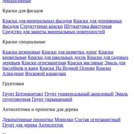
декоративные
Краски для фасадов
Краски для минеральных фасадов
Краски для деревянных
фасадов
Структурные краски
Штукатурка фактурная
Средство для защиты минеральных поверхностей
Краски специальные
Краски резиновые
Краски для разметки дорог
Краски
кровельные
Краски для школьных досок
Краски для садовых
деревьев
Краски огнезащитная
Краски масляные
Эмаль для
бассейнов и ванн
Краски На Водной Основе
Краски
Алкидные
Восковой карандаш
Грунтовки
Грунт Бетонконтакт
Грунт универсальный акриловый
Эмаль
грунтовочная
Грунт укрывающий
Антисептики и пропитки для дерева
Декоративные пропитки
Морилки
Состав огнезащитный
Грунт для дерева
Антисептик