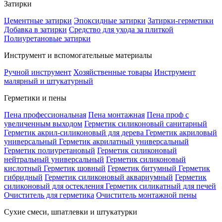
Затирки
Цементные затирки
Эпоксидные затирки
Затирки-герметики
Добавка в затирки
Средство для ухода за плиткой
Полиуретановые затирки
Инструмент и вспомогательные материалы
Ручной инструмент
Хозяйственные товары
Инструмент
малярный и штукатурный
Герметики и пены
Пена профессиональная
Пена монтажная
Пена проф с
увеличенным выходом
Герметик силиконовый санитарный
Герметик акрил-силиконовый для дерева
Герметик акриловый
универсальный
Герметик акрилатный универсальный
Герметик полиуретановый
Герметик силиконовый
нейтральный универсальный
Герметик силиконовый
кислотный
Герметик шовный
Герметик битумный
Герметик
гибридный
Герметик силиконовый аквариумный
Герметик
силиконовый для остекления
Герметик силикатный для печей
Очиститель для герметика
Очиститель монтажной пены
Сухие смеси, шпатлевки и штукатурки