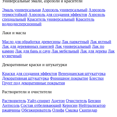
Универсальные эмали, аэрозоли и красители
Эмаль универсальная
Аэрозоль универсальный
Аэрозоль
термостойкий
Аэрозоль для создания эффектов
Аэрозоль
специальный
Краситель универсальный
Краситель
воднодисперсионный
Лаки и масла
Масло для обработки древесины
Лак паркетный
Лак яхтный
Лак для деревянных панелей
Лак универсальный
Лак по
камню
Лак для бань и саун
Лак мебельный
Лак для дерева
Лак
кузнечный
Декоративные краски и штукатурки
Краски для создания эффектов
Венецианская штукатурка
Декоративная штукатурка
Финишное покрытие
Блестки
Грунт под декоративные покрытия
Растворители и очистители
Растворитель
Уайт-спирит
Ацетон
Очиститель
Бензин
Антисоль
Состав отбеливающий
Керосин
Нейтрализатор
ржавчины
Обезжириватель
Олифа
Смазка
Скипидар