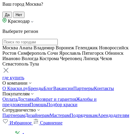
Ваш город Москва?
Да
Нет
Краснодар
Выберите регион
Москва
Анапа
Владимир
Воронеж
Геленджик
Новороссийск
Ростов
Симферополь
Сочи
Ярославль
Пятигорск
Обнинск
Иваново
Вологда
Кострома
Череповец
Липецк
Чехов
Севастополь
Тула
где купить
О компании
О Краски.ру
Бренды
Блог
Вакансии
Партнеры
Контакты
Покупателям
Оплата
Доставка
Возврат и гарантия
Жалобы и
предложения
Помощь
Подбор краски
Сотрудничество
Партнерам
Дизайнерам
Мастерам
Подрядчикам
Арендодателям
Избранное
Сравнение