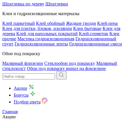
Шпатлевка по дереву
Шпатлевки
Клеи и гидроизоляционные материалы
Клей паркетный
Клей обойный
Жидкие гвозди
Клей-пена
Клеи для плитки, блоков, изоляции
Клеи бытовые
Клеи для
дерева
Клей для напольных покрытий
Клей-герметик
Клеи
прочие
Мастика гидроизоляционная
Гидроизоляционный
грунт
Гидроизоляционные ленты
Гидроизоляционные смеси
Обои под покраску
Малярный флизелин
Стеклообои под покраску
Малярный
стеклохолст
Обои под покраску винил на флизелине
Акции
Бонусы
Подбор цвета
Главная
Акции