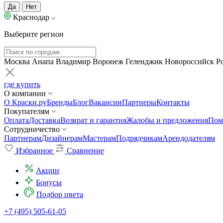
Да
Нет
Краснодар
Выберите регион
Москва
Анапа
Владимир
Воронеж
Геленджик
Новороссийск
Р
где купить
О компании
О Краски.ру
Бренды
Блог
Вакансии
Партнеры
Контакты
Покупателям
Оплата
Доставка
Возврат и гарантия
Жалобы и предложения
Пом
Сотрудничество
Партнерам
Дизайнерам
Мастерам
Подрядчикам
Арендодателям
Избранное
Сравнение
Акции
Бонусы
Подбор цвета
+7 (495) 505-61-05