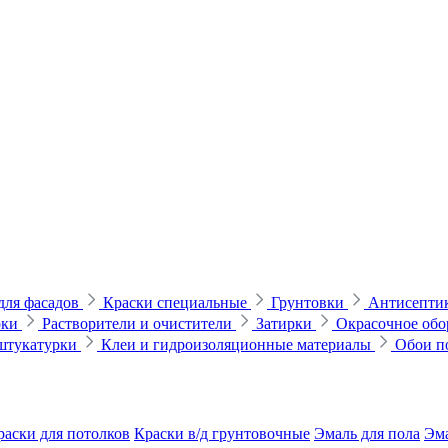
для фасадов
Краски специальные
Грунтовки
Антисептик
рки
Растворители и очистители
Затирки
Окрасочное обо
 штукатурки
Клеи и гидроизоляционные материалы
Обои п
раски для потолков
Краски в/д грунтовочные
Эмаль для пола
Эма