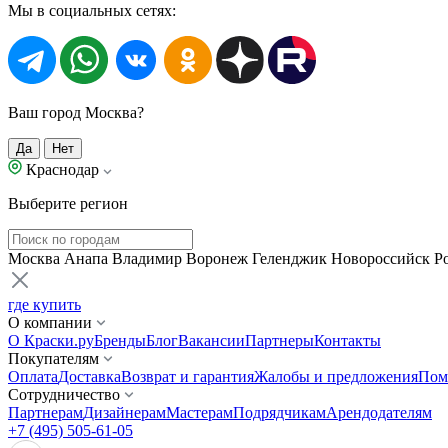
Мы в социальных сетях:
Ваш город Москва?
Да
Нет
Краснодар
Выберите регион
Москва
Анапа
Владимир
Воронеж
Геленджик
Новороссийск
Р
где купить
О компании
О Краски.ру
Бренды
Блог
Вакансии
Партнеры
Контакты
Покупателям
Оплата
Доставка
Возврат и гарантия
Жалобы и предложения
Пом
Сотрудничество
Партнерам
Дизайнерам
Мастерам
Подрядчикам
Арендодателям
+7 (495) 505-61-05