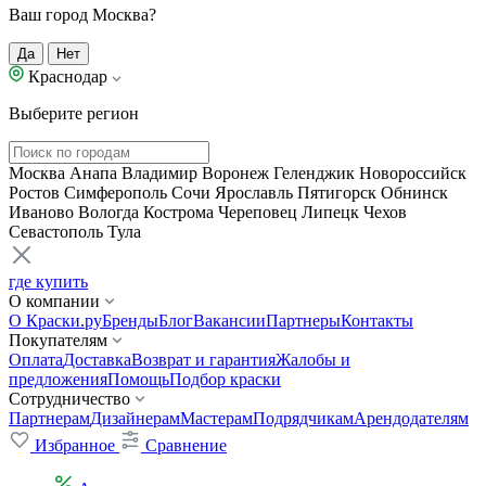
Ваш город Москва?
Да
Нет
Краснодар
Выберите регион
Москва
Анапа
Владимир
Воронеж
Геленджик
Новороссийск
Ростов
Симферополь
Сочи
Ярославль
Пятигорск
Обнинск
Иваново
Вологда
Кострома
Череповец
Липецк
Чехов
Севастополь
Тула
где купить
О компании
О Краски.ру
Бренды
Блог
Вакансии
Партнеры
Контакты
Покупателям
Оплата
Доставка
Возврат и гарантия
Жалобы и
предложения
Помощь
Подбор краски
Сотрудничество
Партнерам
Дизайнерам
Мастерам
Подрядчикам
Арендодателям
Избранное
Сравнение