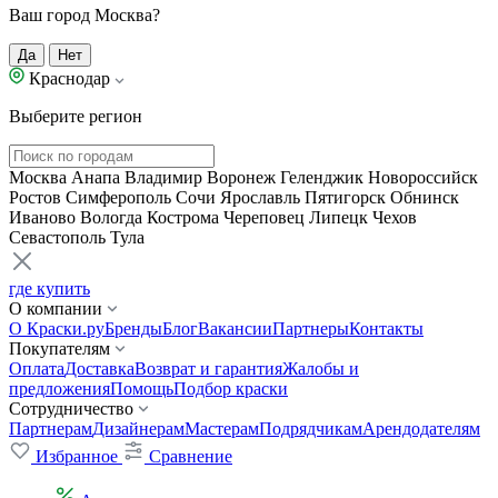
Ваш город Москва?
Да
Нет
Краснодар
Выберите регион
Москва
Анапа
Владимир
Воронеж
Геленджик
Новороссийск
Ростов
Симферополь
Сочи
Ярославль
Пятигорск
Обнинск
Иваново
Вологда
Кострома
Череповец
Липецк
Чехов
Севастополь
Тула
где купить
О компании
О Краски.ру
Бренды
Блог
Вакансии
Партнеры
Контакты
Покупателям
Оплата
Доставка
Возврат и гарантия
Жалобы и
предложения
Помощь
Подбор краски
Сотрудничество
Партнерам
Дизайнерам
Мастерам
Подрядчикам
Арендодателям
Избранное
Сравнение